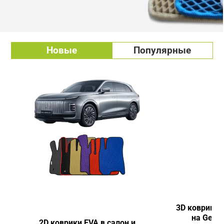
Новые
Популярные
3D коврики 
на Geely
2D коврики EVA в салон и