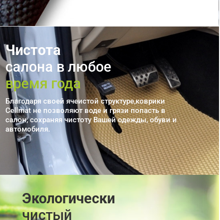
Чистота
салона в любое
время года
Благодаря своей ячеистой структуре,коврики
Cellmat не позволяют воде и грязи попасть в
салон, сохраняя чистоту Вашей одежды, обуви и
автомобиля.
Экологически
чистый