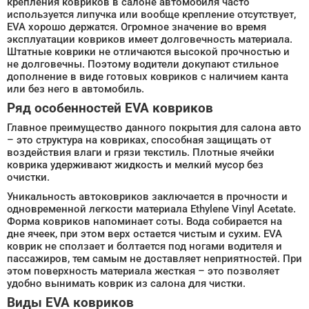
крепления ковриков в салоне автомобиля часто
используется липучка или вообще крепление отсутствует,
EVA хорошо держатся. Огромное значение во время
эксплуатации ковриков имеет долговечность материала.
Штатные коврики не отличаются высокой прочностью и
не долговечны. Поэтому водители докупают стильное
дополнение в виде готовых ковриков с наличием канта
или без него в автомобиль.
Ряд особенностей EVA ковриков
Главное преимущество данного покрытия для салона авто
– это структура на ковриках, способная защищать от
воздействия влаги и грязи текстиль. Плотные ячейки
коврика удерживают жидкость и мелкий мусор без
очистки.
Уникальность автоковриков заключается в прочности и
одновременной легкости материала Ethylene Vinyl Acetate.
Форма ковриков напоминает соты. Вода собирается на
дне ячеек, при этом верх остается чистым и сухим. EVA
коврик не сползает и болтается под ногами водителя и
пассажиров, тем самым не доставляет неприятностей. При
этом поверхность материала жесткая – это позволяет
удобно вынимать коврик из салона для чистки.
Виды EVA ковриков